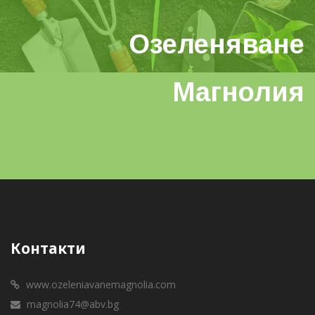
Озеленяване
Магнолия
Контакти
www.ozeleniavanemagnolia.com
magnolia74@abv.bg