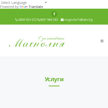
Powered by
Translate
0899 933 072
0897 986 283
magnolia74@abv.bg
Мен
Услуги